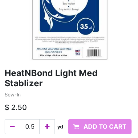
HeatNBond Light Med
Stablizer
Sew-In
$
2.50
ADD TO CART
yd